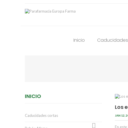
Inicio
Caducidades
INICIO
Los e
Caducidades cortas
JAN 12, 

En este