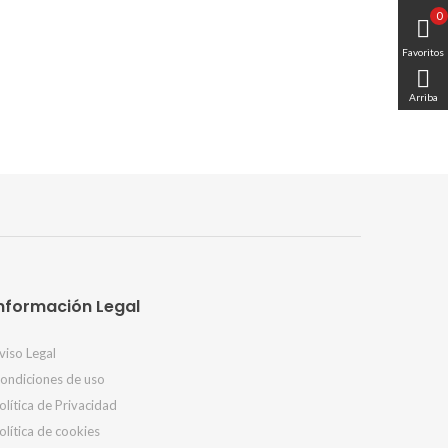
0

Favoritos

Arriba
nformación Legal
viso Legal
ondiciones de uso
olítica de Privacidad
olítica de cookies