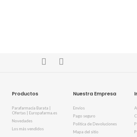
Productos
Nuestra Empresa
I
Parafarmacia Barata |
Envíos
A
Ofertas | Europafarma.es
Pago seguro
C
Novedades
Política de Devoluciones
P
Los más vendidos
Mapa del sitio
P