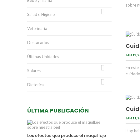
Bebé y Mama
sobre n

Salud e Higiene
Veterinaria
Destacados
Cuid
JAN 12, 
Últimas Unidades

En este
Solares
cuidad

Dietetica
Cuid
ÚLTIMA PUBLICACIÓN
JAN 11, 
Hoy hab
Los efectos que produce el maquillaje