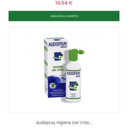
10,54 €
Precio
AÑADIR AL CARRITO
Audispray Higiene Del Oído...