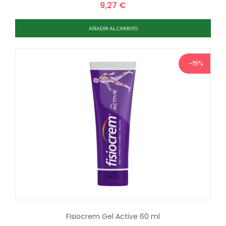
9,27 €
Precio
AÑADIR AL CARRITO
-15%
Fisiocrem Gel Active 60 ml