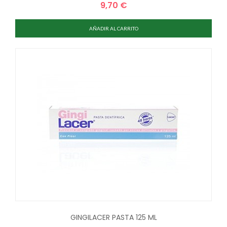
9,70 €
Precio
AÑADIR AL CARRITO
GINGILACER PASTA 125 ML