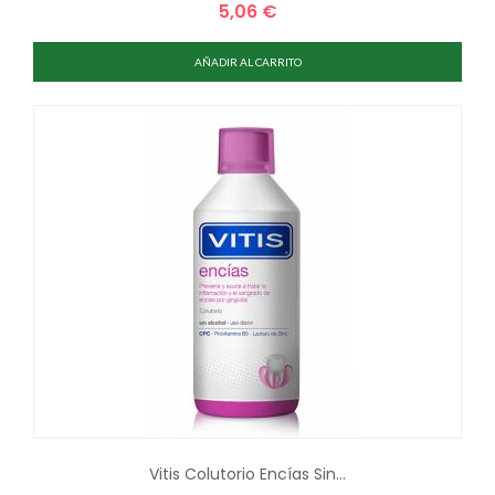
5,06 €
Precio
AÑADIR AL CARRITO
Vitis Colutorio Encías Sin...