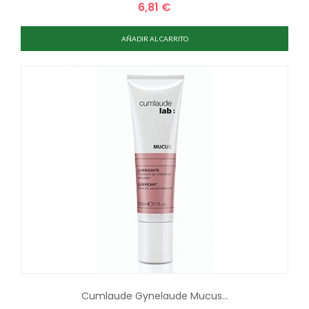
6,81 €
Precio
AÑADIR AL CARRITO
Cumlaude Gynelaude Mucus...