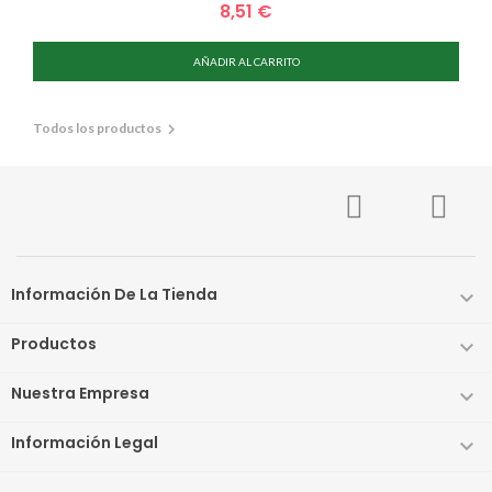
8,51 €
Precio
AÑADIR AL CARRITO

Todos los productos
Información De La Tienda

Productos

Nuestra Empresa

Información Legal
