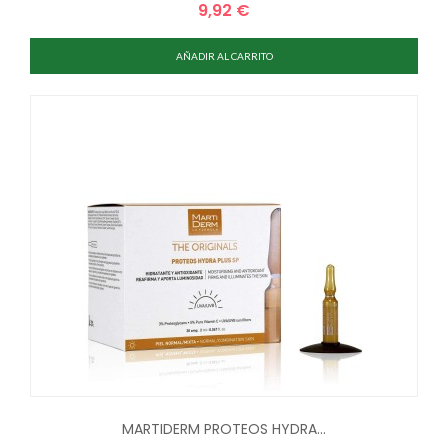
9,92 €
Precio
AÑADIR AL CARRITO
MARTIDERM PROTEOS HYDRA...