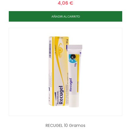
4,06 €
Precio
AÑADIR AL CARRITO
RECUGEL 10 Gramos