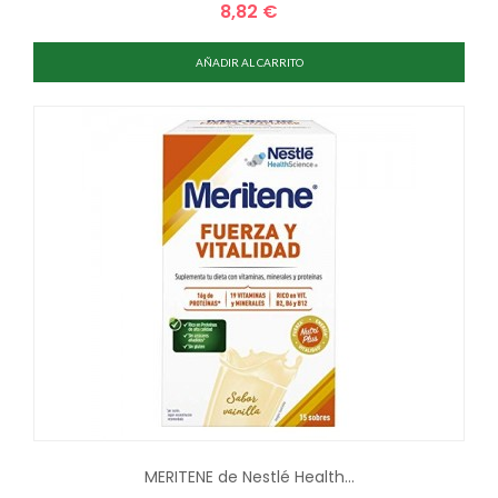
8,82 €
Precio
AÑADIR AL CARRITO
MERITENE de Nestlé Health...