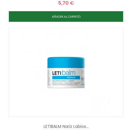
5,70 €
Precio
AÑADIR AL CARRITO
LETIBALM Nariz Labios...