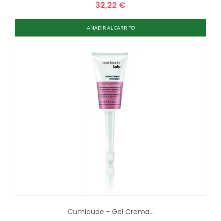
32,22 €
Precio
AÑADIR AL CARRITO
Cumlaude - Gel Crema...