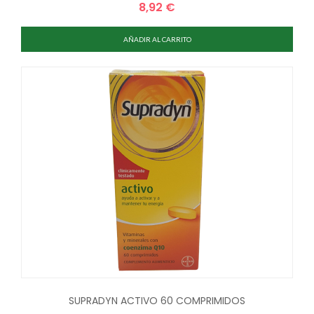
8,92 €
Precio
AÑADIR AL CARRITO
SUPRADYN ACTIVO 60 COMPRIMIDOS