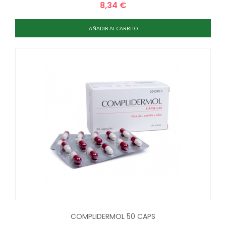
8,34 €
Precio
AÑADIR AL CARRITO
COMPLIDERMOL 50 CAPS