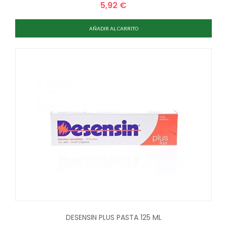
5,92 €
Precio
AÑADIR AL CARRITO
DESENSIN PLUS PASTA 125 ML