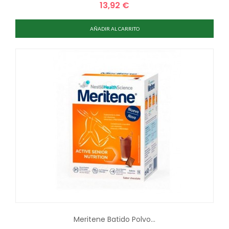
13,92 €
Precio
AÑADIR AL CARRITO
Meritene Batido Polvo...