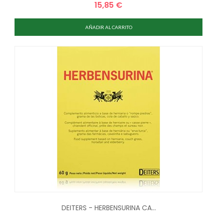
15,85 €
Precio
AÑADIR AL CARRITO
DEITERS - HERBENSURINA CA...