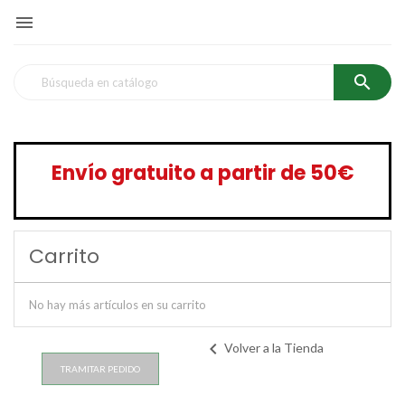


Envío gratuito a partir de 50€
Carrito
No hay más artículos en su carrito
chevron_left
Volver a la Tienda
TRAMITAR PEDIDO