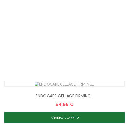
ENDOCARE CELLAGE FIRMING...
54,95 €
Precio
AÑADIR AL CARRITO