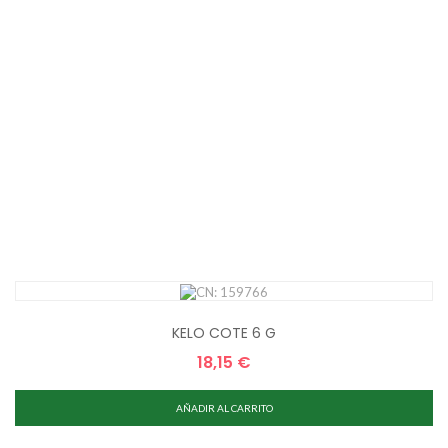
KELO COTE 6 G
18,15 €
Precio
AÑADIR AL CARRITO