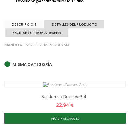
Devolución garantizada durante 14 días
DESCRIPCIÓN
DETALLES DEL PRODUCTO
ESCRIBE TU PROPIA RESEÑA
MANDELAC SCRUB 50 ML SESDERMA
MISMA CATEGORÍA
Sesderma Daeses Gel...
22,94 €
Precio
AÑADIR AL CARRITO