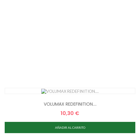
VOLUMAX REDEFINITION....
10,30 €
Precio
AÑADIR AL CARRITO