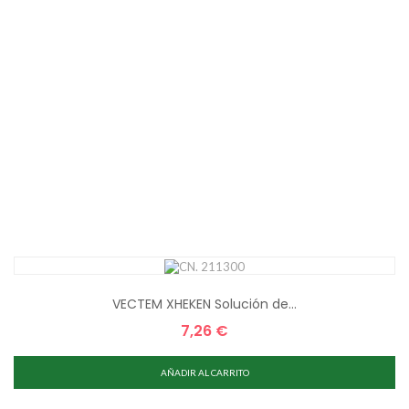
VECTEM XHEKEN Solución de...
7,26 €
Precio
AÑADIR AL CARRITO