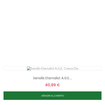
Sensilis Eternalist A.G.E....
40,89 €
Precio
AÑADIR AL CARRITO