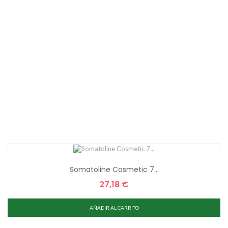
Somatoline Cosmetic 7...
27,18 €
Precio
AÑADIR AL CARRITO