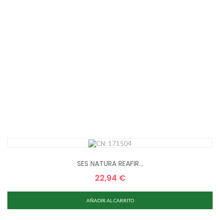
SES NATURA REAFIR...
22,94 €
Precio
AÑADIR AL CARRITO