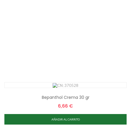
Bepanthol Crema 30 gr
6,66 €
Precio
AÑADIR AL CARRITO