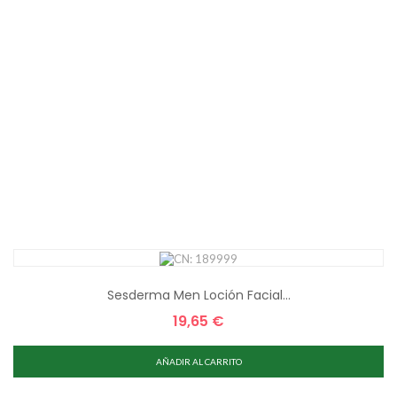
Sesderma Men Loción Facial...
19,65 €
Precio
AÑADIR AL CARRITO