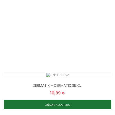
DERMATIX - DERMATIX SILIC...
10,89 €
Precio
AÑADIR AL CARRITO