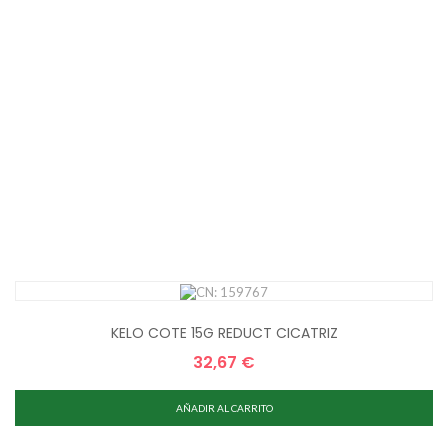
KELO COTE 15G REDUCT CICATRIZ
32,67 €
Precio
AÑADIR AL CARRITO