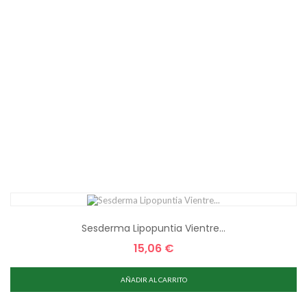
Sesderma Lipopuntia Vientre...
15,06 €
Precio
AÑADIR AL CARRITO