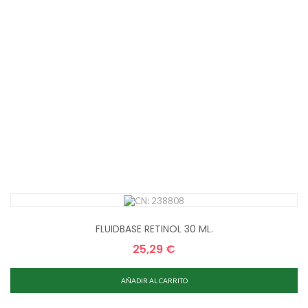
FLUIDBASE RETINOL 30 ML.
25,29 €
Precio
AÑADIR AL CARRITO