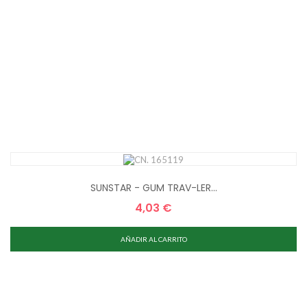
SUNSTAR - GUM TRAV-LER...
4,03 €
Precio
AÑADIR AL CARRITO