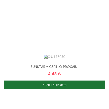
SUNSTAR - CEPILLO PROXAB...
4,48 €
Precio
AÑADIR AL CARRITO