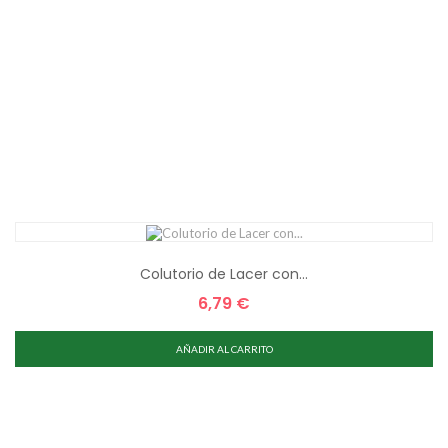
Colutorio de Lacer con...
6,79 €
Precio
AÑADIR AL CARRITO