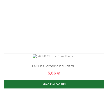
LACER Clorhexidina Pasta...
5,66 €
Precio
AÑADIR AL CARRITO