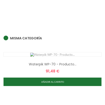
MISMA CATEGORÍA
Waterpik WP-70 - Producto...
91,48 €
Precio
AÑADIR AL CARRITO