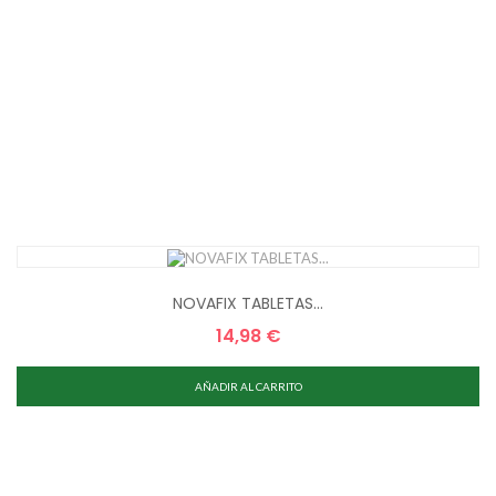
NOVAFIX TABLETAS...
14,98 €
Precio
AÑADIR AL CARRITO