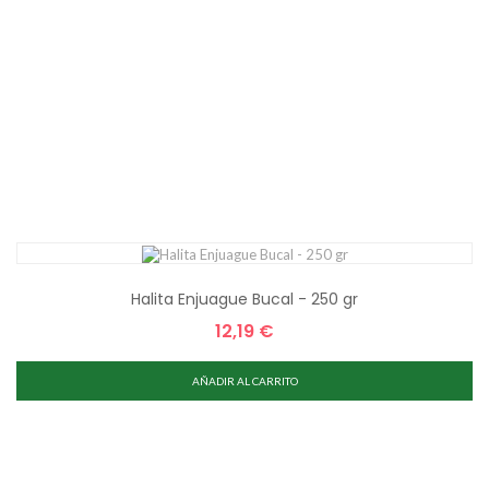
Halita Enjuague Bucal - 250 gr
12,19 €
Precio
AÑADIR AL CARRITO