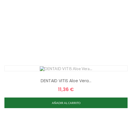
DENTAID VITIS Aloe Vera...
11,36 €
Precio
AÑADIR AL CARRITO