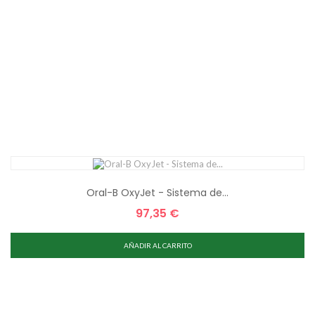
Oral-B OxyJet - Sistema de...
97,35 €
Precio
AÑADIR AL CARRITO