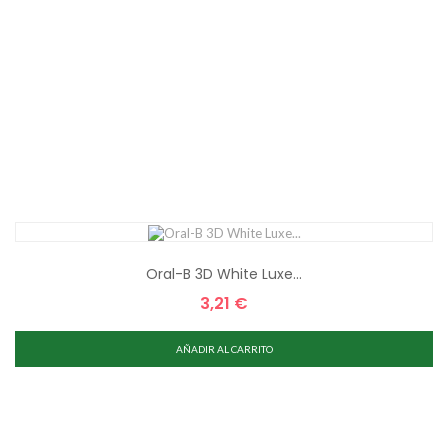
Oral-B 3D White Luxe...
3,21 €
Precio
AÑADIR AL CARRITO