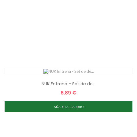
NUK Entrena - Set de de...
6,89 €
Precio
AÑADIR AL CARRITO