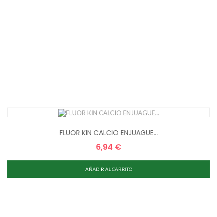
FLUOR KIN CALCIO ENJUAGUE...
6,94 €
Precio
AÑADIR AL CARRITO