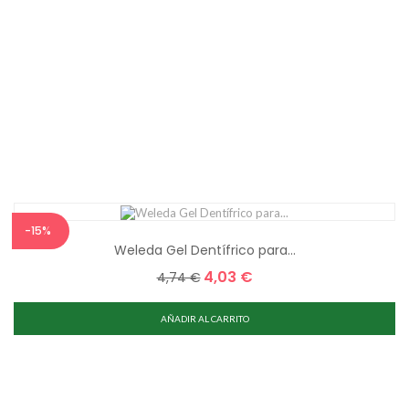
-15%
Weleda Gel Dentífrico para...
4,03 €
Precio
Precio
4,74 €
base
AÑADIR AL CARRITO