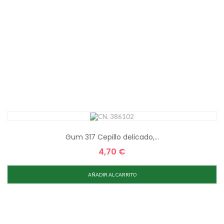
Gum 317 Cepillo delicado,...
4,70 €
Precio
AÑADIR AL CARRITO