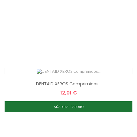
DENTAID XEROS Comprimidos...
12,01 €
Precio
AÑADIR AL CARRITO