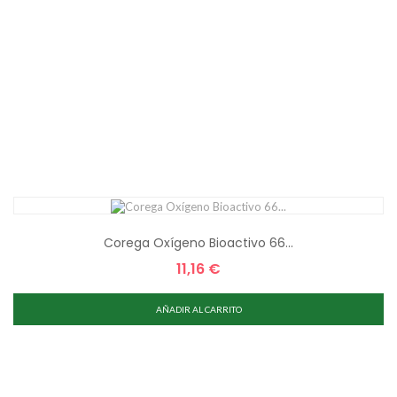
Corega Oxígeno Bioactivo 66...
11,16 €
Precio
AÑADIR AL CARRITO