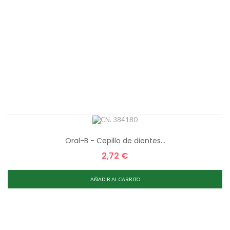
Oral-B - Cepillo de dientes...
2,72 €
Precio
AÑADIR AL CARRITO