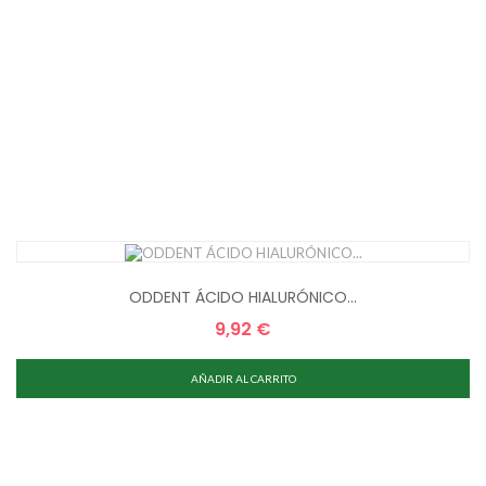
ODDENT ÁCIDO HIALURÓNICO...
9,92 €
Precio
AÑADIR AL CARRITO