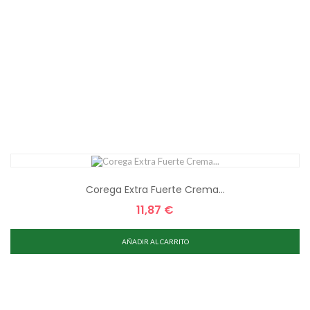
Corega Extra Fuerte Crema...
11,87 €
Precio
AÑADIR AL CARRITO