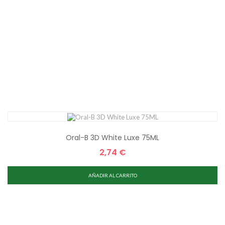
Oral-B 3D White Luxe 75ML
2,74 €
Precio
AÑADIR AL CARRITO