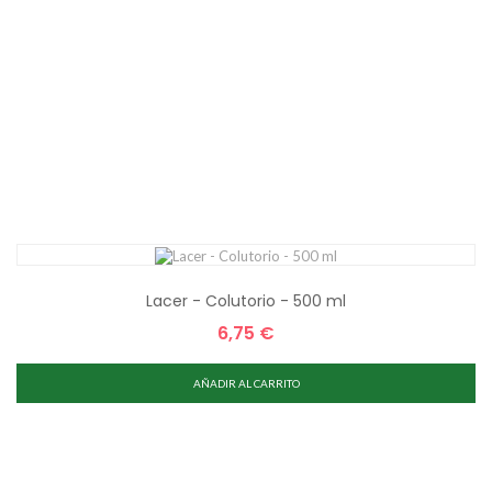
Lacer - Colutorio - 500 ml
6,75 €
Precio
AÑADIR AL CARRITO