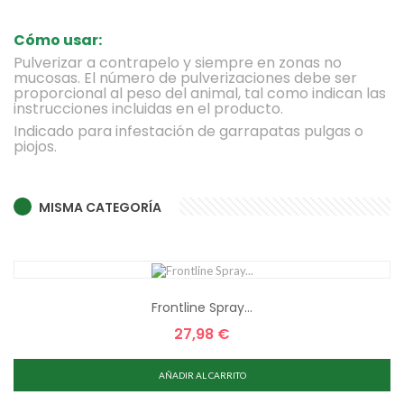
Cómo usar:
Pulverizar a contrapelo y siempre en zonas no
mucosas. El número de pulverizaciones debe ser
proporcional al peso del animal, tal como indican las
instrucciones incluidas en el producto.
Indicado para infestación de garrapatas pulgas o
piojos.
MISMA CATEGORÍA
Frontline Spray...
27,98 €
Precio
AÑADIR AL CARRITO